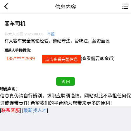
信息内容
客车司机
神木人才网 2026.08.06
举报
有大客车安全驾驶经验，遵纪守法，管吃注，薪资面议
联系人手机/微信：
(查看需要80金币)
185****2999
点击查看完整信息
特此声明：
信息真伪请自行辨别，求职应聘须谨慎，网站对此不承担任何保
证或连带责任! 希望我们的平台能为您带来更多的便利！
[
联系客服
]
[
最新找人才
]