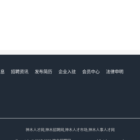
信息
招聘资讯
发布简历
企业入驻
会员中心
法律申明
们
神木人才网,神木招聘网,神木人才市场,神木人事人才网