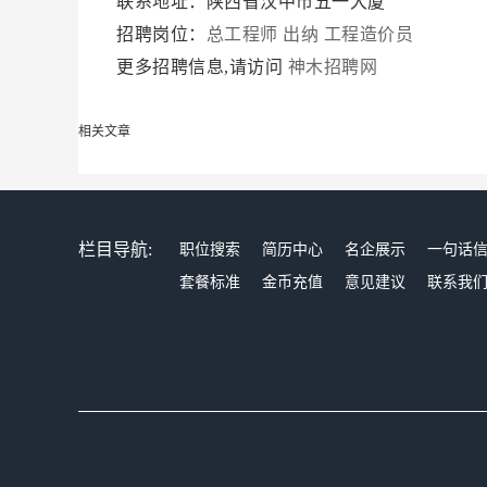
联系地址：陕西省汉中市五一大厦
招聘岗位：
总工程师
出纳
工程造价员
更多招聘信息,请访问
神木招聘网
相关文章
栏目导航:
职位搜索
简历中心
名企展示
一句话
套餐标准
金币充值
意见建议
联系我