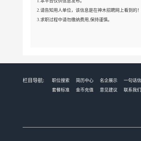
1.本平台仅供信息发布。
2.请告知用人单位，该信息是在神木招聘网上看到的
3.求职过程中请勿缴纳费用,保持谨慎。
栏目导航:
职位搜索
简历中心
名企展示
一句话
套餐标准
金币充值
意见建议
联系我