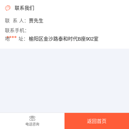
联系我们
联 系 人：
贾先生
联系手机：
****
地 址：
榆阳区金沙路泰和时代B座902室
返回首页
电话咨询